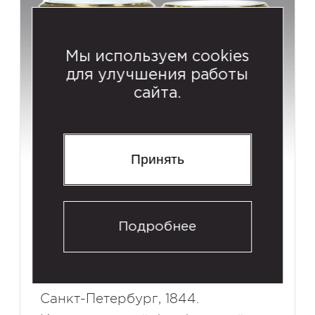
Мы используем cookies
для улучшения работы
сайта.
Принять
Вазы-кратеры (пара) с
изображением сцен
Подробнее
крестьянской жизни (по
картинам А. ван Остаде)
Санкт-Петербург, 1844.