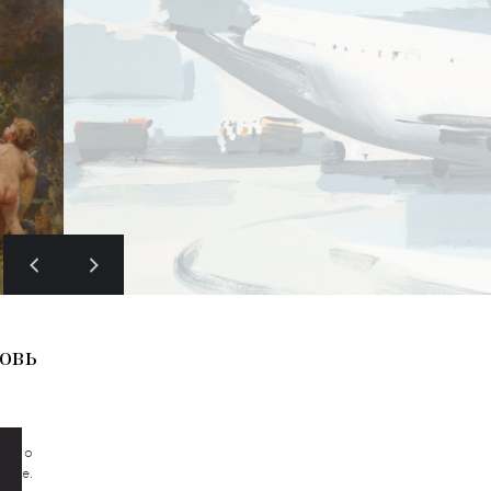
овь
тнего
ские.