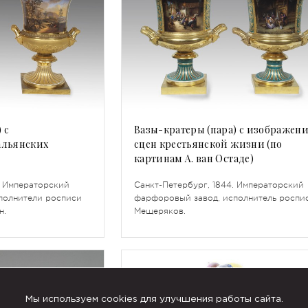
 с
Вазы-кратеры (пара) с изображен
альянских
сцен крестьянской жизни (по
картинам А. ван Остаде)
. Императорский
Санкт-Петербург, 1844. Императорский
полнители росписи
фарфоровый завод, исполнитель роспис
н.
Мещеряков.
Мы используем cookies для улучшения работы сайта.