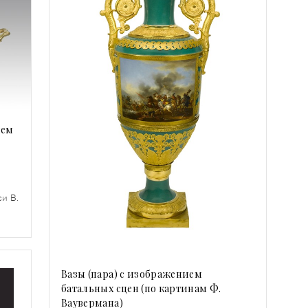
ием
и В.
Вазы (пара) с изображением
батальных сцен (по картинам Ф.
Ваувермана)