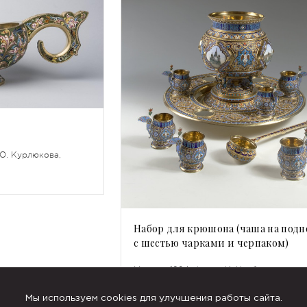
 О. Курлюкова,
Набор для крюшона (чаша на подн
с шестью чарками и черпаком)
Москва, 1894. Фирма И. Хлебникова.
Мы используем cookies для улучшения работы сайта.