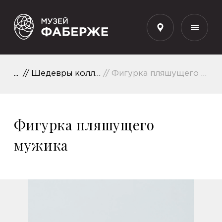
RU
Шедевры коллекции
Фигурка пляшущего мужика
Фигурка пляшущего
мужика