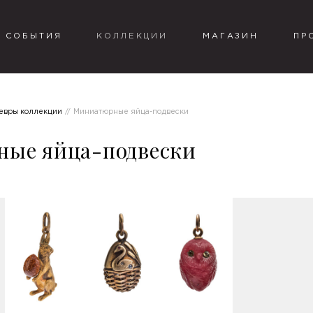
СОБЫТИЯ
КОЛЛЕКЦИИ
МАГАЗИН
ПР
евры коллекции
Миниатюрные яйца-подвески
ые яйца-подвески