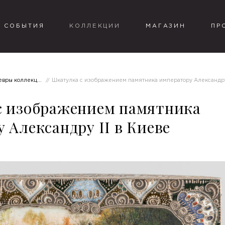
СОБЫТИЯ
КОЛЛЕКЦИИ
МАГАЗИН
ПР
вры коллекции
Шкатулка с изображением памятника императору Александру I
с изображением памятника
 Александру II в Киеве