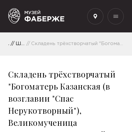
RU
Шедевры коллекции
Складень трёхстворчатый "Богоматерь Казанская (в возглавии "Спас Нерукотворный"), Великомученица Екатерина, Св. Алексий, человек Божий"
Складень трёхстворчатый
"Богоматерь Казанская (в
возглавии "Спас
Нерукотворный"),
Великомученица