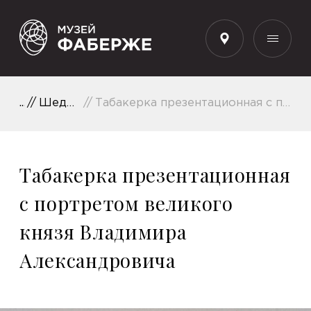
RU
Шедевры коллекции
Табакерка презентационная с портретом великого князя Владимира Александровича
Табакерка презентационная
с портретом великого
князя Владимира
Александровича