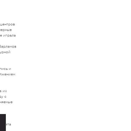
о
 центров
мерные
е играла
 Варламов
турной
пись и
олжением
а их
ду с
лняемые
му эта
,