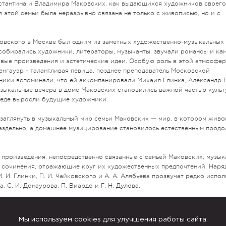
нстантина и Владимира Маковских, как выдающихся художников своег
я этой семьи была неразрывно связана не только с живописью, но и с
овского в Москве был одним из заметных художественно-музыкальных
 собирались художники, литераторы, музыканты, звучали романсы и ка
вые произведения и эстетические идеи. Особую роль в этой атмосфер
нгауэр - талантливая певица, позднее преподаватель Московской
ники вспоминали, что ей аккомпанировали Михаил Глинка, Александр
узыкальные вечера в доме Маковских становились важной частью куль
реде выросли будущие художники.
заглянуть в музыкальный мир семьи Маковских — мир, в котором живо
аздельно, а домашнее музицирование становилось естественным прод
произведения, непосредственно связанные с семьей Маковских, музык
сочинения, отражающие круг их художественных предпочтений. Наря
 И. Глинки, П. И. Чайковского и А. А. Алябьева прозвучат редко испо
, С. И. Донаурова, П. Виардо и Г. Н. Дулова.
 мольбертом всегда находилось место роялю, а творческий разговор
еловеческого голоса, скрипки и фортепиано. Возможно, именно поэто
Мы используем cookies для улучшения работы сайта.
 как далекое историческое свидетельство, а как живой голос времени