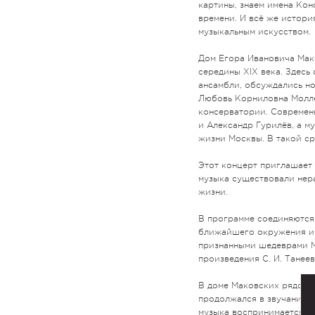
картины, знаем имена Ко
времени. И всё же истори
музыкальным искусством.
Дом Егора Ивановича Мак
середины XIX века. Здесь
ансамбли, обсуждались но
Любовь Корниловна Молле
консерватории. Современ
и Александр Гурилёв, а м
жизни Москвы. В такой с
Этот концерт приглашает 
музыка существовали нер
жизни.
В программе соединяются 
ближайшего окружения и 
признанными шедеврами М.
произведения С. И. Танеева
В доме Маковских рядом с
продолжался в звучании ч
музыка воспринимается не