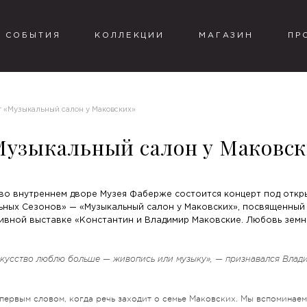
СОБЫТИЯ
КОЛЛЕКЦИИ
МАГАЗИН
ПР
 «Музыкальный салон у Маковских»
Музыкальный салон у Маковс
е во внутреннем дворе Музея Фаберже состоится концерт под отк
ьных Сезонов» — «Музыкальный салон у Маковских», посвященный
вной выставке «Константин и Владимир Маковские. Любовь земн
искусство люблю больше — живопись или музыку
», — признавался Влад
первым словом, когда речь заходит о семье Маковских. Мы вспоминаем